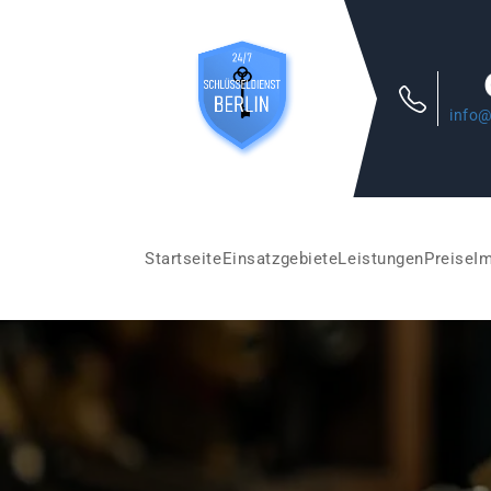
info@
Startseite
Einsatzgebiete
Leistungen
Preise
I