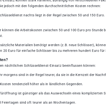
st-Einsatz können stark variieren, abhängig von verschiedenen Fak
ie jedoch mit den folgenden durchschnittlichen Kosten rechnen:
hlüsseldienst nachts liegt in der Regel zwischen 50 und 150 Euro. D
 können die Arbeitskosten zwischen 50 und 100 Euro pro Stunde b
st.
usätzliche Materialien benötigt werden (z.B. neue Schlösser), könne
von 20 Euro für einfache Schlösser bis zu mehreren hundert Euro für
sten?
inen nächtlichen Schlüsseldienst-Einsatz beeinflussen können:
 morgens sind in der Regel teurer, da sie in die Kernzeit der Nachtf
 Kosten tendenziell höher als in ländlichen Gegenden.
Türöffnung ist günstiger als das Auswechseln eines komplizierten 
Feiertagen sind oft teurer als an Wochentagen.