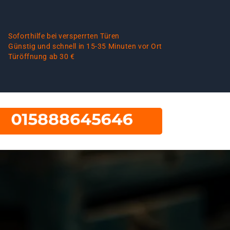
Soforthilfe bei versperrten Türen
Günstig und schnell in 15-35 Minuten vor Ort
Türöffnung ab 30 €