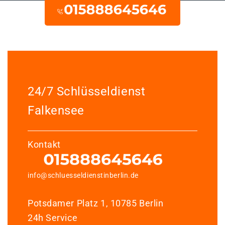
24/7 Schlüsseldienst
Falkensee
Kontakt
info@schluesseldienstinberlin.de
Potsdamer Platz 1, 10785 Berlin
24h Service