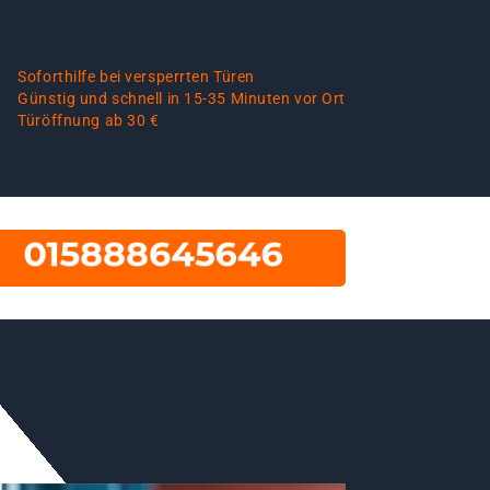
Soforthilfe bei versperrten Türen
Günstig und schnell in 15-35 Minuten vor Ort
Türöffnung ab 30 €