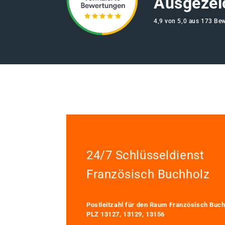
Ausgezei
4,9 von 5,0 aus 173 Be
24/7 Schlüsseldienst
Französisch Buchholz
Postleitzahl für den Raum Französisch Buch
PLZ 13127, 13129, 13156