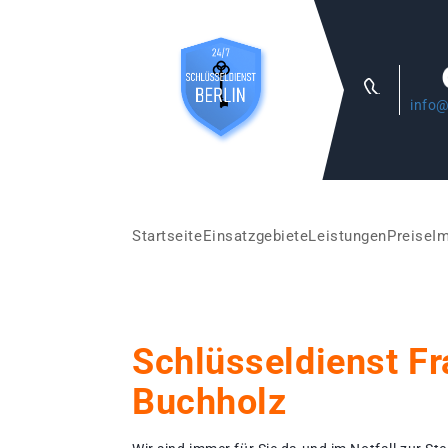
info@
Startseite
Einsatzgebiete
Leistungen
Preise
I
Schlüsseldienst F
Buchholz