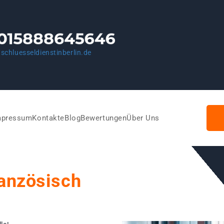
schluesseldienstinberlin.de
mpressum
Kontakte
Blog
Bewertungen
Über Uns
ranzösisch