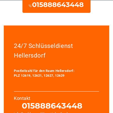
24/7 Schlüsseldienst
Hellersdorf
Postleitzahl für den Raum Hellersdorf:
PLZ 12619, 12621, 12627, 12629
Kontakt