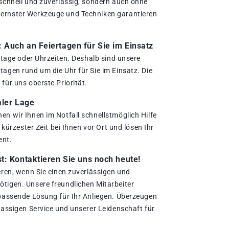
 schnell und zuverlässig, sondern auch ohne
ernster Werkzeuge und Techniken garantieren
.
Auch an Feiertagen für Sie im Einsatz
ertage oder Uhrzeiten. Deshalb sind unsere
agen rund um die Uhr für Sie im Einsatz. Die
für uns oberste Priorität.
aler Lage
en wir Ihnen im Notfall schnellstmöglich Hilfe
n kürzester Zeit bei Ihnen vor Ort und lösen Ihr
ent.
t: Kontaktieren Sie uns noch heute!
eren, wenn Sie einen zuverlässigen und
tigen. Unsere freundlichen Mitarbeiter
 passende Lösung für Ihr Anliegen. Überzeugen
lassigen Service und unserer Leidenschaft für