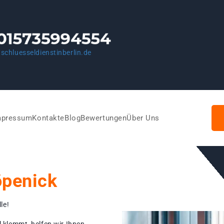
schluesseldienstinberlin.de
mpressum
Kontakte
Blog
Bewertungen
Über Uns
öpenick
le!