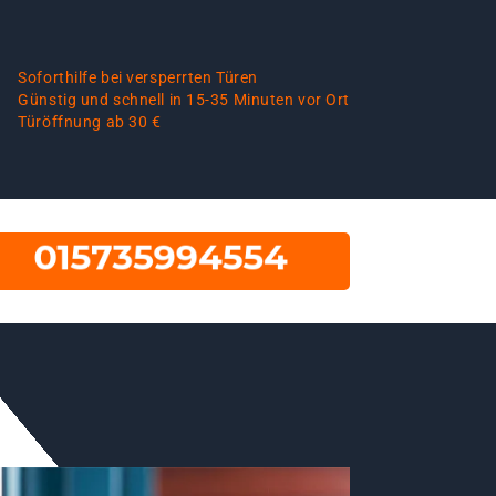
Soforthilfe bei versperrten Türen
Günstig und schnell in 15-35 Minuten vor Ort
Türöffnung ab 30 €