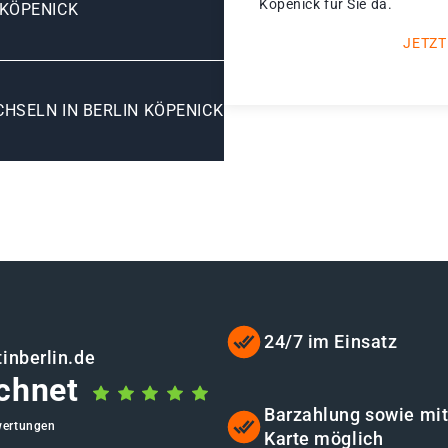
Köpenick für Sie da.
KÖPENICK
JETZT
HSELN IN BERLIN KÖPENICK
24/7 im Einsatz
inberlin.de
chnet
Barzahlung sowie mi
wertungen
Karte möglich