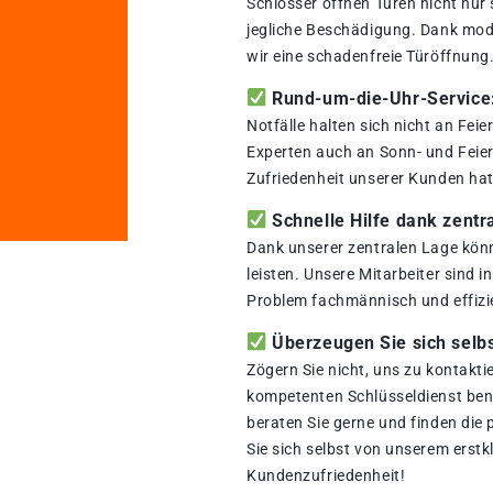
Schlosser öffnen Türen nicht nur
jegliche Beschädigung. Dank mod
wir eine schadenfreie Türöffnung
Rund-um-die-Uhr-Service: 
Notfälle halten sich nicht an Fei
Experten auch an Sonn- und Feiert
Zufriedenheit unserer Kunden hat 
Schnelle Hilfe dank zentr
Dank unserer zentralen Lage könn
leisten. Unsere Mitarbeiter sind i
Problem fachmännisch und effizi
Überzeugen Sie sich selbs
Zögern Sie nicht, uns zu kontakti
kompetenten Schlüsseldienst benö
beraten Sie gerne und finden die
Sie sich selbst von unserem erstk
Kundenzufriedenheit!