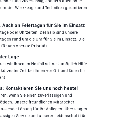
 schnell und zuverlässig, sondern auch ohne
ernster Werkzeuge und Techniken garantieren
.
Auch an Feiertagen für Sie im Einsatz
ertage oder Uhrzeiten. Deshalb sind unsere
agen rund um die Uhr für Sie im Einsatz. Die
für uns oberste Priorität.
aler Lage
en wir Ihnen im Notfall schnellstmöglich Hilfe
n kürzester Zeit bei Ihnen vor Ort und lösen Ihr
ent.
t: Kontaktieren Sie uns noch heute!
eren, wenn Sie einen zuverlässigen und
tigen. Unsere freundlichen Mitarbeiter
 passende Lösung für Ihr Anliegen. Überzeugen
lassigen Service und unserer Leidenschaft für