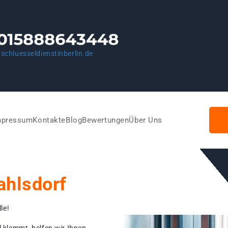
schluesseldienstinberlin.de
mpressum
Kontakte
Blog
Bewertungen
Über Uns
ahlsdorf
le!