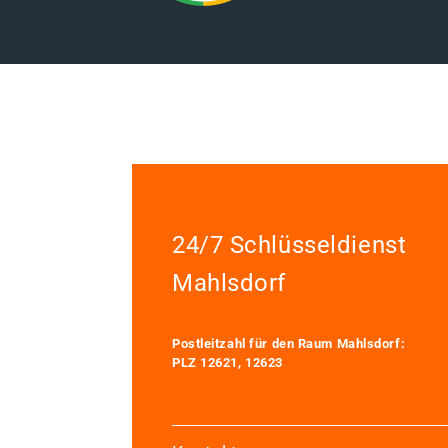
24/7 Schlüsseldienst
Mahlsdorf
Postleitzahl für den Raum Mahlsdorf:
PLZ 12621, 12623