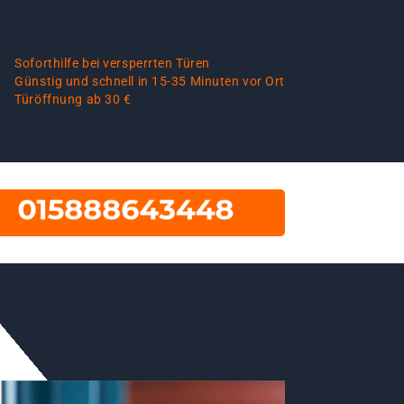
Soforthilfe bei versperrten Türen
Günstig und schnell in 15-35 Minuten vor Ort
Türöffnung ab 30 €