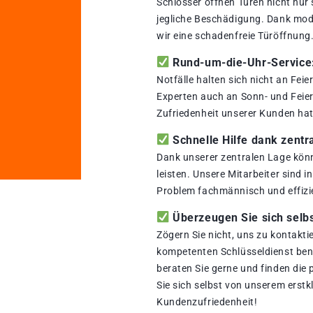
Schlosser öffnen Türen nicht nur
jegliche Beschädigung. Dank mod
wir eine schadenfreie Türöffnung
Rund-um-die-Uhr-Service: 
Notfälle halten sich nicht an Fei
Experten auch an Sonn- und Feiert
Zufriedenheit unserer Kunden hat 
Schnelle Hilfe dank zentr
Dank unserer zentralen Lage könn
leisten. Unsere Mitarbeiter sind i
Problem fachmännisch und effizi
Überzeugen Sie sich selbs
Zögern Sie nicht, uns zu kontakti
kompetenten Schlüsseldienst benö
beraten Sie gerne und finden die
Sie sich selbst von unserem erstk
Kundenzufriedenheit!