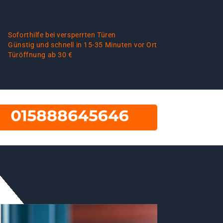
Soforthilfe bei versperrten Türen
Günstig und schnell in 15-35 Minuten vor Ort
Türöffnung ab 30 €