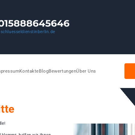
schluesseldienstinberlin.de
mpressum
Kontakte
Blog
Bewertungen
Über Uns
tte
le!