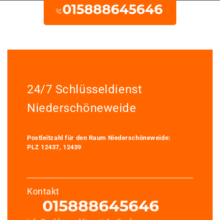
24/7 Schlüsseldienst
Niederschöneweide
Postleitzahl für den Raum Niederschöneweide:
PLZ 12437, 12439
Kontakt