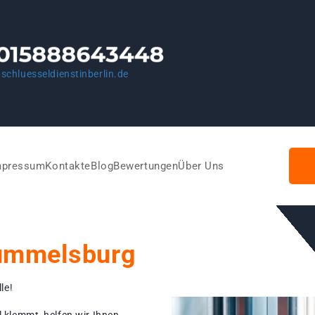
schluesseldienstinberlin.de
mpressum
Kontakte
Blog
Bewertungen
Über Uns
Rummelsburg
le!