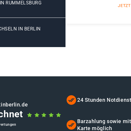
LIN RUMMELSBURG
JETZT
SELN IN BERLIN R
24 Stunden Notdiens
inberlin.de
chnet
Barzahlung sowie mi
wertungen
Karte möglich