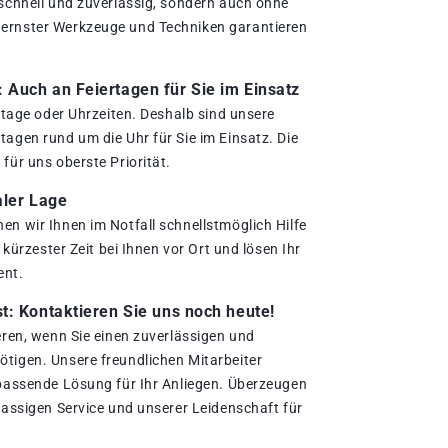
 schnell und zuverlässig, sondern auch ohne
ernster Werkzeuge und Techniken garantieren
.
Auch an Feiertagen für Sie im Einsatz
ertage oder Uhrzeiten. Deshalb sind unsere
agen rund um die Uhr für Sie im Einsatz. Die
für uns oberste Priorität.
aler Lage
en wir Ihnen im Notfall schnellstmöglich Hilfe
n kürzester Zeit bei Ihnen vor Ort und lösen Ihr
ent.
t: Kontaktieren Sie uns noch heute!
eren, wenn Sie einen zuverlässigen und
tigen. Unsere freundlichen Mitarbeiter
 passende Lösung für Ihr Anliegen. Überzeugen
lassigen Service und unserer Leidenschaft für