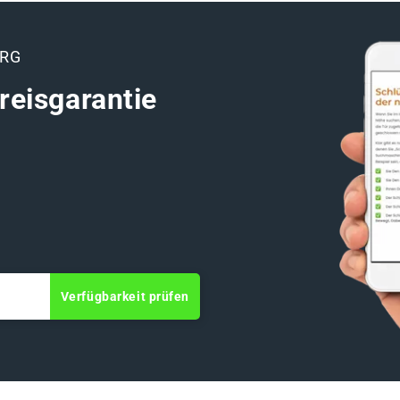
URG
reisgarantie
Verfügbarkeit prüfen