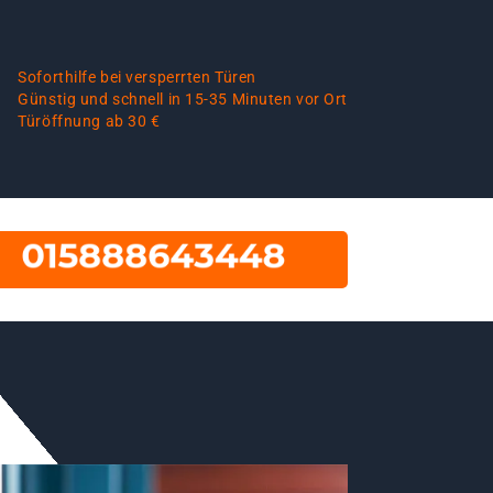
Soforthilfe bei versperrten Türen
Günstig und schnell in 15-35 Minuten vor Ort
Türöffnung ab 30 €