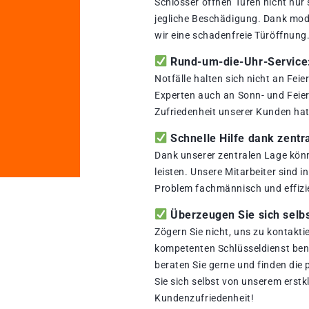
Schlosser öffnen Türen nicht nur
jegliche Beschädigung. Dank mod
wir eine schadenfreie Türöffnung
Rund-um-die-Uhr-Service: 
Notfälle halten sich nicht an Fei
Experten auch an Sonn- und Feiert
Zufriedenheit unserer Kunden hat 
Schnelle Hilfe dank zentr
Dank unserer zentralen Lage könn
leisten. Unsere Mitarbeiter sind i
Problem fachmännisch und effizi
Überzeugen Sie sich selbs
Zögern Sie nicht, uns zu kontakti
kompetenten Schlüsseldienst benö
beraten Sie gerne und finden die
Sie sich selbst von unserem erstk
Kundenzufriedenheit!