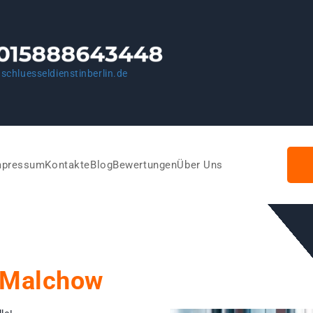
schluesseldienstinberlin.de
mpressum
Kontakte
Blog
Bewertungen
Über Uns
 Malchow