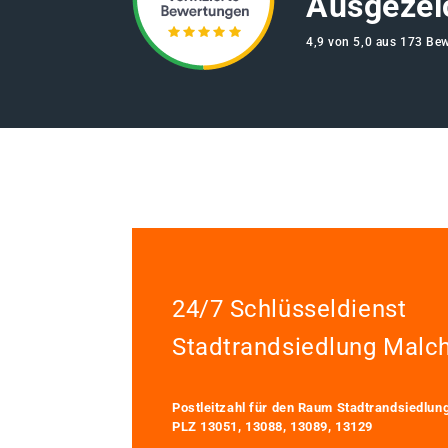
Ausgezei
4,9 von 5,0 aus 173 Be
24/7 Schlüsseldienst
Stadtrandsiedlung Malc
Postleitzahl für den Raum Stadtrandsiedlu
PLZ 13051, 13088, 13089, 13129