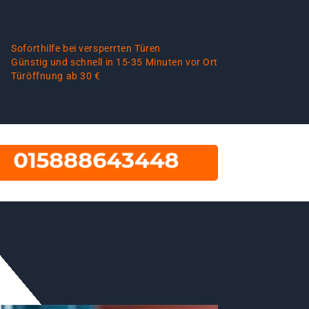
Soforthilfe bei versperrten Türen
Günstig und schnell in 15-35 Minuten vor Ort
Türöffnung ab 30 €