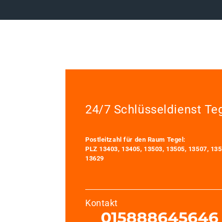
24/7 Schlüsseldienst Te
Postleitzahl für den Raum Tegel:
PLZ 13403, 13405, 13503, 13505, 13507, 135
13629
Kontakt