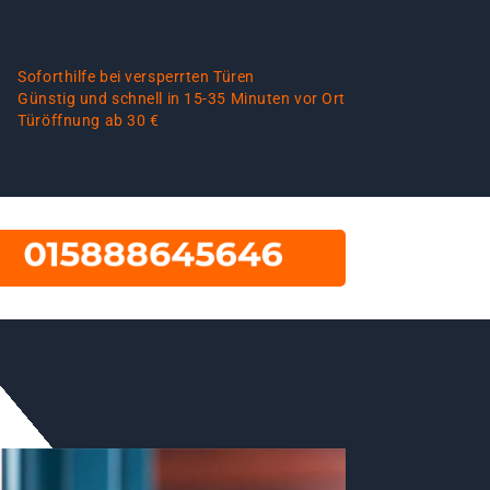
Soforthilfe bei versperrten Türen
Günstig und schnell in 15-35 Minuten vor Ort
Türöffnung ab 30 €