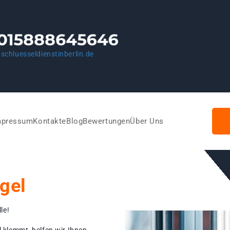
schluesseldienstinberlin.de
mpressum
Kontakte
Blog
Bewertungen
Über Uns
gel
le!