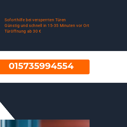
Soforthilfe bei versperrten Türen
Günstig und schnell in 15-35 Minuten vor Ort
Türöffnung ab 30 €