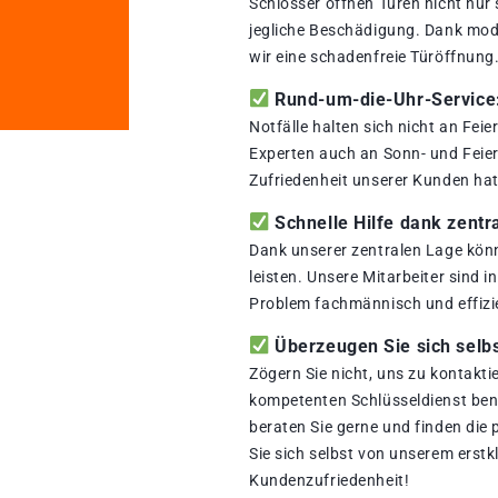
Schlosser öffnen Türen nicht nur
jegliche Beschädigung. Dank mod
wir eine schadenfreie Türöffnung
Rund-um-die-Uhr-Service: 
Notfälle halten sich nicht an Fei
Experten auch an Sonn- und Feiert
Zufriedenheit unserer Kunden hat 
Schnelle Hilfe dank zentr
Dank unserer zentralen Lage könn
leisten. Unsere Mitarbeiter sind i
Problem fachmännisch und effizi
Überzeugen Sie sich selbs
Zögern Sie nicht, uns zu kontakti
kompetenten Schlüsseldienst benö
beraten Sie gerne und finden die
Sie sich selbst von unserem erstk
Kundenzufriedenheit!