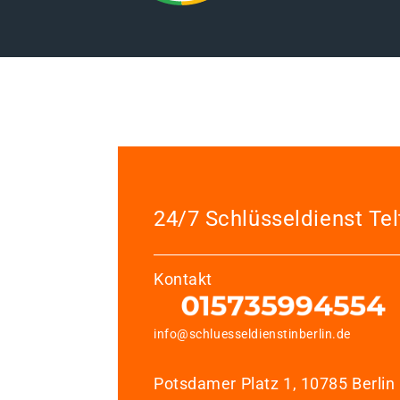
24/7 Schlüsseldienst Te
Kontakt
info@schluesseldienstinberlin.de
Potsdamer Platz 1, 10785 Berlin