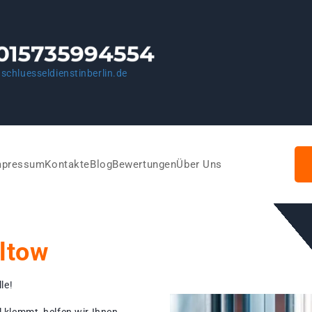
schluesseldienstinberlin.de
mpressum
Kontakte
Blog
Bewertungen
Über Uns
ltow
le!