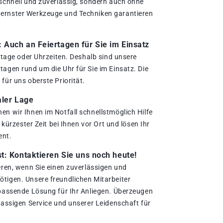
 schnell und zuverlässig, sondern auch ohne
ernster Werkzeuge und Techniken garantieren
.
Auch an Feiertagen für Sie im Einsatz
ertage oder Uhrzeiten. Deshalb sind unsere
agen rund um die Uhr für Sie im Einsatz. Die
für uns oberste Priorität.
aler Lage
en wir Ihnen im Notfall schnellstmöglich Hilfe
n kürzester Zeit bei Ihnen vor Ort und lösen Ihr
ent.
t: Kontaktieren Sie uns noch heute!
eren, wenn Sie einen zuverlässigen und
tigen. Unsere freundlichen Mitarbeiter
 passende Lösung für Ihr Anliegen. Überzeugen
lassigen Service und unserer Leidenschaft für