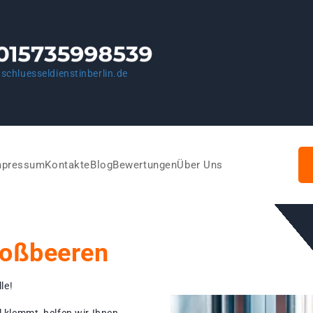
schluesseldienstinberlin.de
mpressum
Kontakte
Blog
Bewertungen
Über Uns
roßbeeren
le!