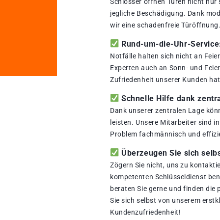
Schlosser öffnen Türen nicht nur
jegliche Beschädigung. Dank mod
wir eine schadenfreie Türöffnung
Rund-um-die-Uhr-Service: 
Notfälle halten sich nicht an Fei
Experten auch an Sonn- und Feiert
Zufriedenheit unserer Kunden hat 
Schnelle Hilfe dank zentr
Dank unserer zentralen Lage könn
leisten. Unsere Mitarbeiter sind i
Problem fachmännisch und effizi
Überzeugen Sie sich selbs
Zögern Sie nicht, uns zu kontakti
kompetenten Schlüsseldienst benö
beraten Sie gerne und finden die
Sie sich selbst von unserem erstk
Kundenzufriedenheit!