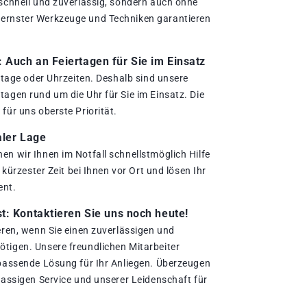
 schnell und zuverlässig, sondern auch ohne
ernster Werkzeuge und Techniken garantieren
.
Auch an Feiertagen für Sie im Einsatz
ertage oder Uhrzeiten. Deshalb sind unsere
agen rund um die Uhr für Sie im Einsatz. Die
für uns oberste Priorität.
aler Lage
en wir Ihnen im Notfall schnellstmöglich Hilfe
n kürzester Zeit bei Ihnen vor Ort und lösen Ihr
ent.
t: Kontaktieren Sie uns noch heute!
eren, wenn Sie einen zuverlässigen und
tigen. Unsere freundlichen Mitarbeiter
 passende Lösung für Ihr Anliegen. Überzeugen
lassigen Service und unserer Leidenschaft für