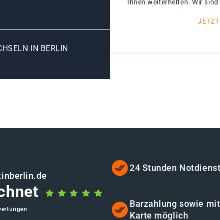
Ihnen weiterhelfen. Wir sind
JETZT
SELN IN BERLIN G
24 Stunden Notdiens
inberlin.de
chnet
Barzahlung sowie mi
wertungen
Karte möglich