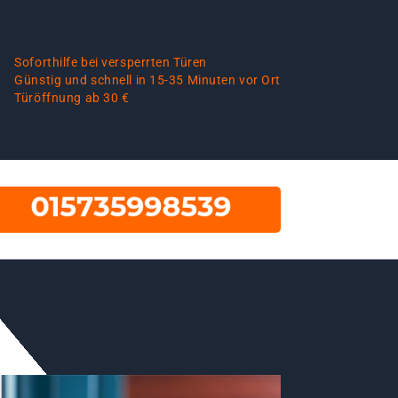
Soforthilfe bei versperrten Türen
Günstig und schnell in 15-35 Minuten vor Ort
Türöffnung ab 30 €