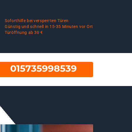
Soforthilfe bei versperrten Türen
Günstig und schnell in 15-35 Minuten vor Ort
Türöffnung ab 30 €