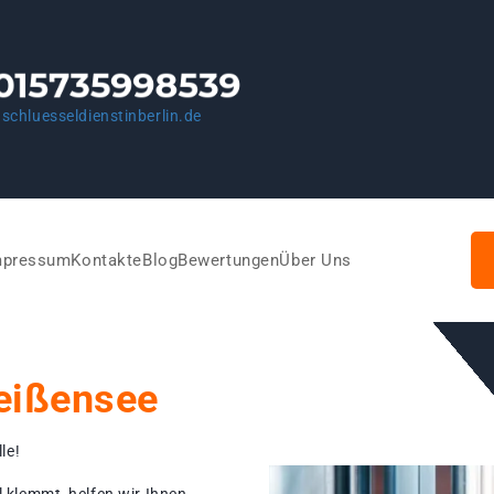
schluesseldienstinberlin.de
mpressum
Kontakte
Blog
Bewertungen
Über Uns
eißensee
le!