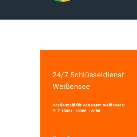
24/7 Schlüsseldienst
Weißensee
Postleitzahl für den Raum Weißensee:
PLZ 13051, 13086, 13088