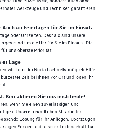
 schnell und zuverlässig, sondern auch ohne
ernster Werkzeuge und Techniken garantieren
.
Auch an Feiertagen für Sie im Einsatz
ertage oder Uhrzeiten. Deshalb sind unsere
agen rund um die Uhr für Sie im Einsatz. Die
für uns oberste Priorität.
aler Lage
en wir Ihnen im Notfall schnellstmöglich Hilfe
n kürzester Zeit bei Ihnen vor Ort und lösen Ihr
ent.
t: Kontaktieren Sie uns noch heute!
eren, wenn Sie einen zuverlässigen und
tigen. Unsere freundlichen Mitarbeiter
 passende Lösung für Ihr Anliegen. Überzeugen
lassigen Service und unserer Leidenschaft für