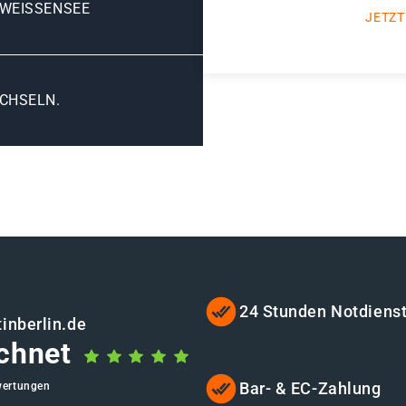
 WEISSENSEE
JETZT
CHSELN.
24 Stunden Notdiens
inberlin.de
chnet
Bar- & EC-Zahlung
wertungen