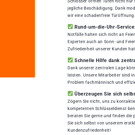
Schlosser öffnen Türen nicht nur
jegliche Beschädigung. Dank mod
wir eine schadenfreie Türöffnung
Rund-um-die-Uhr-Service: 
Notfälle halten sich nicht an Fei
Experten auch an Sonn- und Feiert
Zufriedenheit unserer Kunden hat 
Schnelle Hilfe dank zentr
Dank unserer zentralen Lage könn
leisten. Unsere Mitarbeiter sind i
Problem fachmännisch und effizi
Überzeugen Sie sich selbs
Zögern Sie nicht, uns zu kontakti
kompetenten Schlüsseldienst benö
beraten Sie gerne und finden die
Sie sich selbst von unserem erstk
Kundenzufriedenheit!