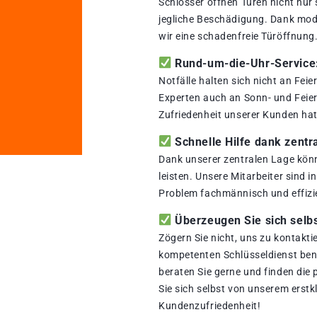
Schlosser öffnen Türen nicht nur
jegliche Beschädigung. Dank mod
wir eine schadenfreie Türöffnung
Rund-um-die-Uhr-Service: 
Notfälle halten sich nicht an Fei
Experten auch an Sonn- und Feiert
Zufriedenheit unserer Kunden hat 
Schnelle Hilfe dank zentr
Dank unserer zentralen Lage könn
leisten. Unsere Mitarbeiter sind i
Problem fachmännisch und effizi
Überzeugen Sie sich selbs
Zögern Sie nicht, uns zu kontakti
kompetenten Schlüsseldienst benö
beraten Sie gerne und finden die
Sie sich selbst von unserem erstk
Kundenzufriedenheit!