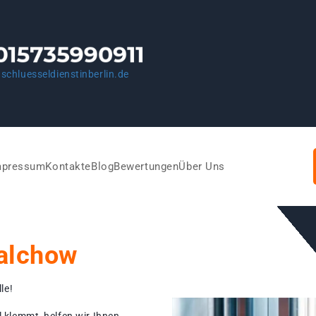
schluesseldienstinberlin.de
mpressum
Kontakte
Blog
Bewertungen
Über Uns
alchow
le!