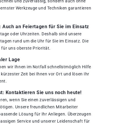
 schnell und zuverlässig, sondern auch ohne
ernster Werkzeuge und Techniken garantieren
.
Auch an Feiertagen für Sie im Einsatz
ertage oder Uhrzeiten. Deshalb sind unsere
agen rund um die Uhr für Sie im Einsatz. Die
für uns oberste Priorität.
aler Lage
en wir Ihnen im Notfall schnellstmöglich Hilfe
n kürzester Zeit bei Ihnen vor Ort und lösen Ihr
ent.
t: Kontaktieren Sie uns noch heute!
eren, wenn Sie einen zuverlässigen und
tigen. Unsere freundlichen Mitarbeiter
 passende Lösung für Ihr Anliegen. Überzeugen
lassigen Service und unserer Leidenschaft für