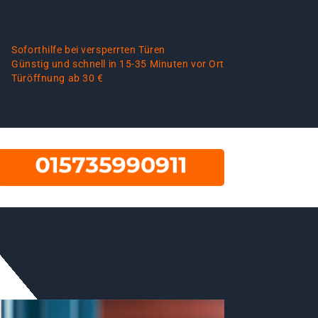
Soforthilfe bei versperrten Türen
Günstig und schnell in 15-35 Minuten vor Ort
Türöffnung ab 30 €