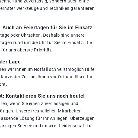
 schnell und zuverlässig, sondern auch ohne
ernster Werkzeuge und Techniken garantieren
.
Auch an Feiertagen für Sie im Einsatz
ertage oder Uhrzeiten. Deshalb sind unsere
agen rund um die Uhr für Sie im Einsatz. Die
für uns oberste Priorität.
aler Lage
en wir Ihnen im Notfall schnellstmöglich Hilfe
n kürzester Zeit bei Ihnen vor Ort und lösen Ihr
ent.
t: Kontaktieren Sie uns noch heute!
eren, wenn Sie einen zuverlässigen und
tigen. Unsere freundlichen Mitarbeiter
 passende Lösung für Ihr Anliegen. Überzeugen
lassigen Service und unserer Leidenschaft für