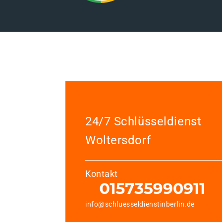
24/7 Schlüsseldienst
Woltersdorf
Kontakt
info@schluesseldienstinberlin.de