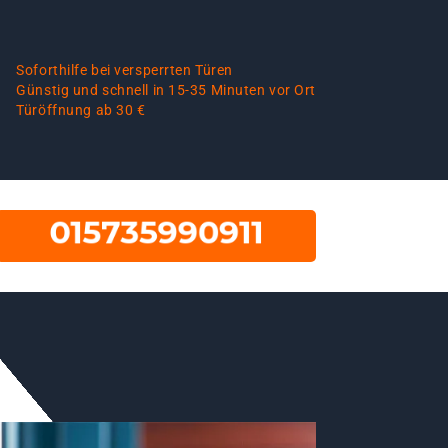
Soforthilfe bei versperrten Türen
Günstig und schnell in 15-35 Minuten vor Ort
Türöffnung ab 30 €