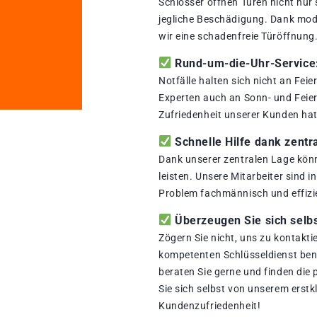
Schlosser öffnen Türen nicht nur
jegliche Beschädigung. Dank mod
wir eine schadenfreie Türöffnung
Rund-um-die-Uhr-Service: 
Notfälle halten sich nicht an Fei
Experten auch an Sonn- und Feiert
Zufriedenheit unserer Kunden hat 
Schnelle Hilfe dank zentr
Dank unserer zentralen Lage könn
leisten. Unsere Mitarbeiter sind i
Problem fachmännisch und effizi
Überzeugen Sie sich selbs
Zögern Sie nicht, uns zu kontakti
kompetenten Schlüsseldienst benö
beraten Sie gerne und finden die
Sie sich selbst von unserem erstk
Kundenzufriedenheit!