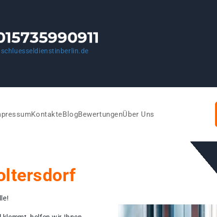
schluesseldienstinberlin.de
mpressum
Kontakte
Blog
Bewertungen
Über Uns
ltersdorf
le!